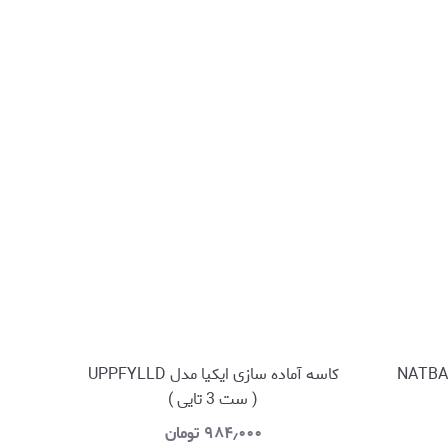
کاسه آماده سازی ایکیا مدل UPPFYLLD
( ست 3 تایی )
۹۸۴٫۰۰۰
تومان