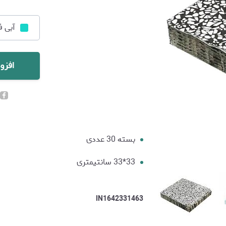
آبی ف
افزو
بسته 30 عددی
33*33 سانتیمتری
IN1642331463