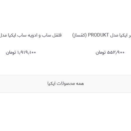
مدل PRODUKT (کفساز)
فلفل ساب و ادویه ساب ايکيا مدل HARDIG
۵۵۲٫۹۰۰
تومان
۱٫۹۱۹٫۱۰۰
تومان
همه محصولات ایکیا