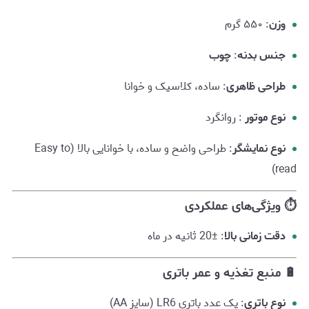
وزن
: ۵۵۰ گرم
جنس بدنه
:
چوب
طراحی ظاهری
: ساده، کلاسیک و خوانا
نوع موتور
: روانگرد
نوع نمایشگر
: طراحی واضح و ساده، با خوانایی بالا (Easy to
read)
⏱ ویژگی‌های عملکردی
دقت زمانی بالا
: ±20 ثانیه در ماه
🔋 منبع تغذیه و عمر باتری
نوع باتری
: یک عدد باتری LR6 (سایز AA)