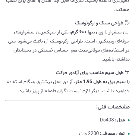
دقیق‌تری داشته باشید. سری‌ها قابل جدا شدن و آسان برای نصب
هستند.
🖐️
طراحی سبک و ارگونومیک
این سشوار با وزن تنها
۶۰۰ گرم
، یکی از سبک‌ترین سشوارهای
حرفه‌ای رمینگتون است. طراحی ارگونومیک آن باعث می‌شود حتی
در استفاده‌های طولانی‌مدت هم احساس خستگی در دستانتان
نداشته باشید.
🔌
طول سیم مناسب برای آزادی حرکت
با
سیم برق به طول 1.95 متر
، آزادی عمل بیشتری هنگام استفاده
خواهید داشت. دیگر لازم نیست نگران فاصله از پریز باشید.
مشخصات فنی:
مدل:
D5408
توان مصرفی:
2200 وات