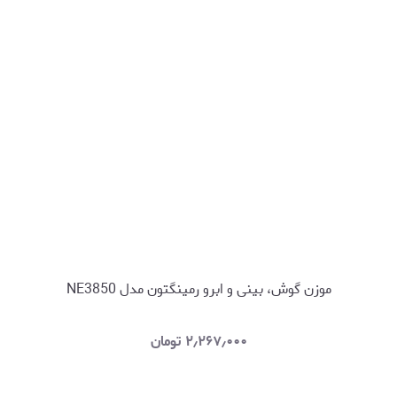
موزن گوش، بینی و ابرو رمینگتون مدل NE3850
۲٫۲۶۷٫۰۰۰
تومان